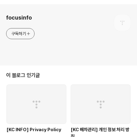
로그 정보
focusinfo
구독하기
이 블로그 인기글
[KC INFO] Privacy Policy
[KC 배차관리] 개인 정보 처리 방
침