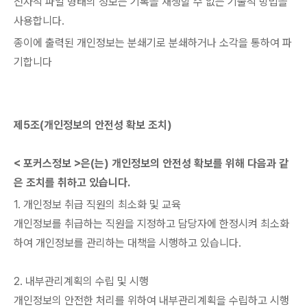
전자적 파일 형태의 정보는 기록을 재생할 수 없는 기술적 방법을
사용합니다.
종이에 출력된 개인정보는 분쇄기로 분쇄하거나 소각을 통하여 파
기합니다
제5조(개인정보의 안전성 확보 조치)
< 포커스정보 >은(는) 개인정보의 안전성 확보를 위해 다음과 같
은 조치를 취하고 있습니다.
1. 개인정보 취급 직원의 최소화 및 교육
개인정보를 취급하는 직원을 지정하고 담당자에 한정시켜 최소화
하여 개인정보를 관리하는 대책을 시행하고 있습니다.
2. 내부관리계획의 수립 및 시행
개인정보의 안전한 처리를 위하여 내부관리계획을 수립하고 시행