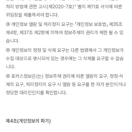
처리 방법에 관한 고시(제2020-7호)” 별지 제11호 서식에 따른
위임장을 제출하셔야 합니다.
④ 개인정보 열람 및 처리정지 요구는 「개인정보 보호법」 제35조
제4항, 제37조 제2항에 의하여 정보주체의 권리가 제한 될 수 있
습니다.
⑤ 개인정보의 정정 및 삭제 요구는 다른 법령에서 그 개인정보가
수집 대상으로 명시되어 있는 경우에는 그 삭제를 요구할 수 없습
니다.
⑥ 포커스정보은(는) 정보주체 권리에 따른 열람의 요구, 정정·삭
제의 요구, 처리정지의 요구 시 열람 등 요구를 한 자가 본인이거나
정당한 대리인인지를 확인합니다.
제4조(개인정보의 파기)