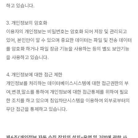
하고 있습니다.
3. 개인정보의 암호화
이용자의 개인정보는 비밀번호는 암호화 되어 저장 및 관리되고
있어, 본인만이 알 수 있으며 중요한 데이터는 파일 및 전송 데이터
를 암호화 하거나 파일 잠금 기능을 사용하는 등의 별도 보안기능
을 사용하고 있습니다.
4. 개인정보에 대한 접근 제한
개인정보를 처리하는 데이터베이스시스템에 대한 접근권한의 부
여,변경,말소를 통하여 개인정보에 대한 접근통제를 위하여 필요
한 조치를 하고 있으며 침입차단시스템을 이용하여 외부로부터의
무단 접근을 통제하고 있습니다.
제6조(개인정보 자동 수집 장치의 설치•운영 및 거부에 관한 사